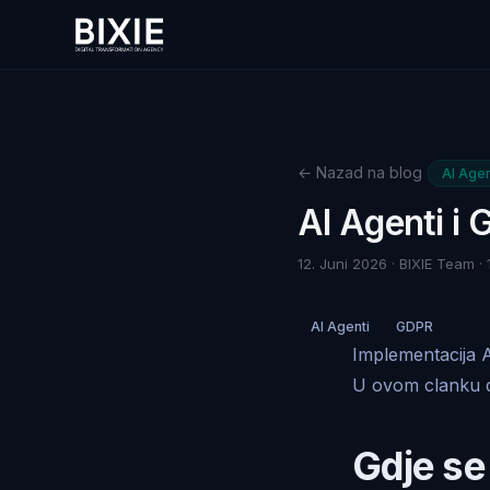
← Nazad na blog
AI Agen
AI Agenti i
12. Juni 2026 · BIXIE Team · 
AI Agenti
GDPR
Implementacija A
U ovom clanku do
Gdje se