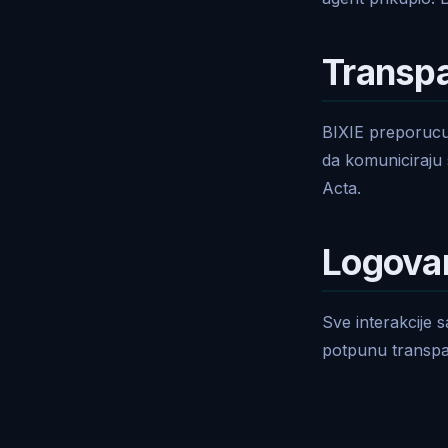
Transp
BIXIE preporucuj
da komuniciraju
Acta.
Logovanj
Sve interakcije 
potpunu transpa