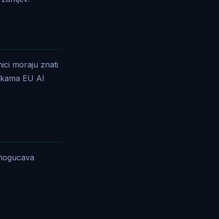
ici moraju znati
rukama EU AI
 omogucava