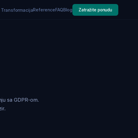
Reference
FAQ
Blog
a Transformacija
Zatražite ponudu
vanju sa GDPR-om.
ir.