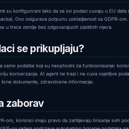
nti su konfigurirani tako da se svi podaci cuvaju u EU data
macka). Ovo osigurava potpunu uskladjienost sa GDPR-om.
e u trece zemlje bez odgovarajucih zastitnih mjera.
aci se prikupljaju?
ja samo podatke koji su neophodni za funkcionisanje: koris
oriju konverzacija. AI agent ne trazi i ne cuva osjetljive po
a, licne dokumente, zdravstvene informacije.
a zaborav
-om, korisnici imaju pravo da zahtijevaju brisanje svih pod
BIXIE-ov sistem podrzava automatsko brisanje podataka na 