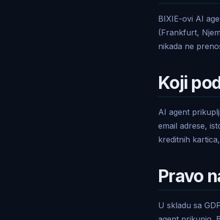
BIXIE-ovi AI age
(Frankfurt, Nje
nikada ne prenos
Koji pod
AI agent prikupl
email adrese, ist
kreditnih kartic
Pravo n
U skladu sa GDPR
agent prikupio. 