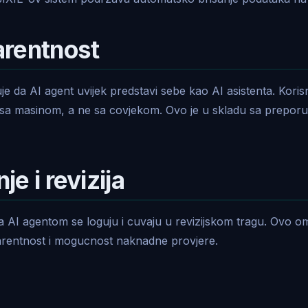
arentnost
e da AI agent uvijek predstavi sebe kao AI asistenta. Korisn
 sa masinom, a ne sa covjekom. Ovo je u skladu sa prepo
e i revizija
sa AI agentom se loguju i cuvaju u revizijskom tragu. Ovo
rentnost i mogucnost naknadne provjere.