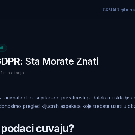
CRM
AI
Digitaln
ti
 GDPR: Sta Morate Znati
11 min citanja
I agenata donosi pitanja o privatnosti podataka i uskladji
nosimo pregled kljucnih aspekata koje trebate uzeti u obz
 podaci cuvaju?