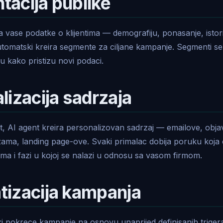
acija publike
ra vase podatke o klijentima — demografiju, ponasanje, istor
automatski kreira segmente za ciljane kampanje. Segmenti se
 kako pristizu novi podaci.
lizacija sadrzaja
, AI agent kreira personalizovan sadrzaj — emailove, obja
ama, landing page-ove. Svaki primalac dobija poruku koja
ima i fazi u kojoj se nalazi u odnosu sa vasom firmom.
izacija kampanja
 pokrece kampanje na osnovu unaprijed definisanih triger