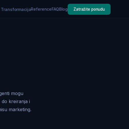
Reference
FAQ
Blog
a Transformacija
Zatražite ponudu
agenti mogu
do kreiranja i
isu marketing.