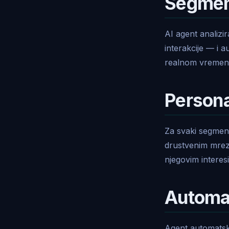
Segment
AI agent analizi
interakcije — i 
realnom vremenu
Persona
Za svaki segment
drustvenim mrez
njegovim interes
Automat
Agent automatski