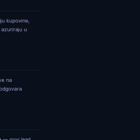
iju kupovine,
 azuriraju u
ve na
 odgovara
a — novi lead,