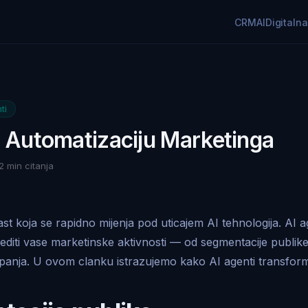
CRM
AI
Digitaln
ti
a Automatizaciju Marketinga
2 min citanja
ast koja se rapidno mijenja pod uticajem AI tehnologija. AI 
editi vase marketinske aktivnosti — od segmentacije publike 
panja. U ovom clanku istrazujemo kako AI agenti transform