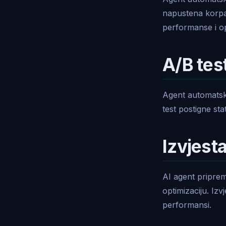
napustena korpa,
performanse i o
A/B tes
Agent automatski
test postigne sta
Izvjestaj
AI agent pripre
optimizaciju. Izv
performansi.