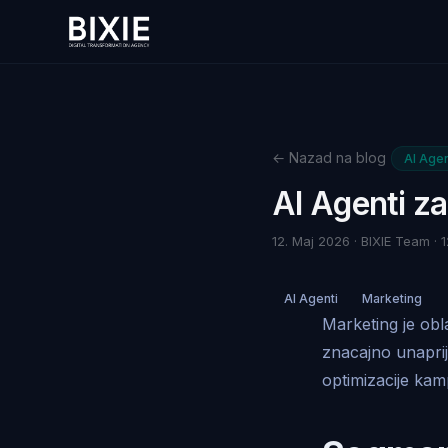
← Nazad na blog
AI Agen
AI Agenti z
12. Maj 2026 · BIXIE Team · 1
AI Agenti
Marketing
Marketing je obl
znacajno unaprij
optimizacije kam