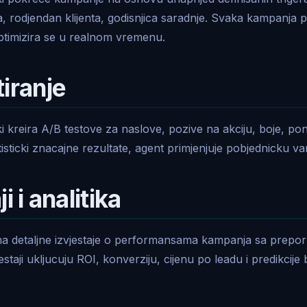
 rodjendan klijenta, godisnjica saradnje. Svaka kampanja p
ptimizira se u realnom vremenu.
tiranje
 kreira A/B testove za naslove, pozive na akciju, boje, p
tisticki znacajne rezultate, agent primjenjuje pobjednicku var
i i analitika
ma detaljne izvjestaje o performansama kampanja sa prep
jestaji ukljucuju ROI, konverziju, cijenu po leadu i predikcije