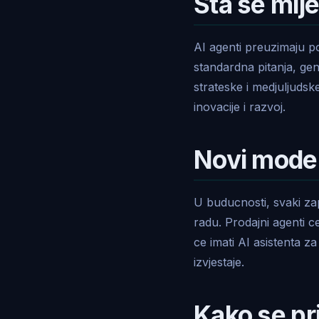
Sta se mij
AI agenti preuzimaju p
standardna pitanja, gen
strateske i medjuljuds
inovacije i razvoj.
Novi model
U buducnosti, svaki za
radu. Prodajni agenti ce
ce imati AI asistenta za
izvjestaje.
Kako se pr