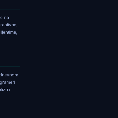
je na
kreativne,
ijentima,
kodnevnom
ogrameri
lizu i