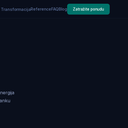
Reference
FAQ
Blog
a Transformacija
Zatražite ponudu
nergija
lanku