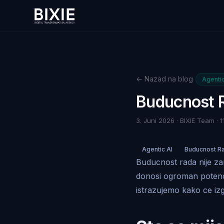
← Nazad na blog
Agentic
Buducnost R
3. Juni 2026 · BIXIE Team · 1
Agentic AI
Buducnost R
Buducnost rada nije zam
donosi ogroman potenci
istrazujemo kako ce izg