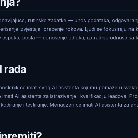
enja?
onavljajuce, rutinske zadatke — unos podataka, odgovaran
erisanje izvjestaja, pracenje rokova. Ljudi se fokusiraju na 
ke aspekte posla — donosenje odluka, izgradnju odnosa sa kl
 rada
poslenik ce imati svog AI asistenta koji mu pomaze u sva
 imati AI asistenta za istrazivanje i kvalifikaciju leadova. Pr
 kodiranje i testiranje. Menadzeri ce imati AI asistenta za ana
ipremiti?