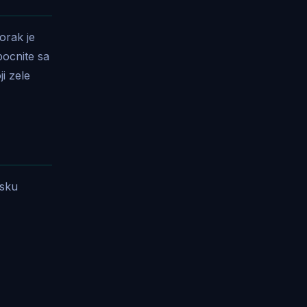
orak je
pocnite sa
i zele
tsku