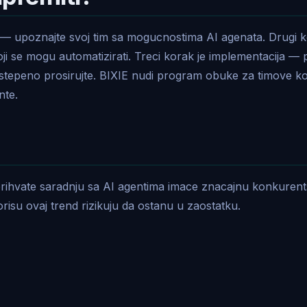
a — upoznajte svoj tim sa mogucnostima AI agenata. Drugi k
koji se mogu automatizirati. Treci korak je implementacija — 
stepeno prosirujte. BIXIE nudi program obuke za timove koj
nte.
prihvate saradnju sa AI agentima imace znacajnu konkuren
risu ovaj trend rizikuju da ostanu u zaostatku.