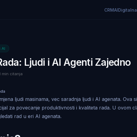
CRM
AI
Digitaln
 AI
ada: Ljudi i AI Agenti Zajedno
1 min citanja
ada
jena ljudi masinama, vec saradnja ljudi i AI agenata. Ova si
jal za povecanje produktivnosti i kvaliteta rada. U ovom c
ledati rad u eri AI agenata.