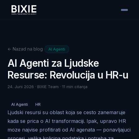
← Nazad na blog
AI Agenti
AI Agenti za Ljudske
Resurse: Revolucija u HR-u
24. Juni 2026 · BIXIE Team · 11 min citanja
AI Agenti
HR
Ljudski resursi su oblast koja se cesto zanemaruje
kada se prica o AI transformaciji. Ipak, upravo HR
moze najvise profitirati od AI agenata — ponavljajuci
procesi, velika kolicina podataka i potreba za