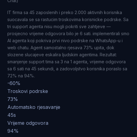
Chat)
IT firma sa 45 zaposlenih i preko 2.000 aktivnih korisnika
suocavala se sa rastucim troskovima korisnicke podrske. Sa
tri support agenta nisu mogli pokriti sve zahtjeve —
prosjecno vrijeme odgovora bilo je 6 sati. implementirali smo
AI agenta koji pokriva prvi nivo podrske na WhatsApp-u i
web chatu. Agent samostalno rjesava 73% upita, dok
slozene slucajeve eskalira ljudskim agentima. Rezultat:
smanjenje support tima sa 3 na 1 agenta, vrijeme odgovora
sa 6 sati na 45 sekundi, a zadovoljstvo korisnika poraslo sa
72% na 94%.
-60%
Troskovi podrske
73%
Automatsko rjesavanje
45s
Vrijeme odgovora
94%