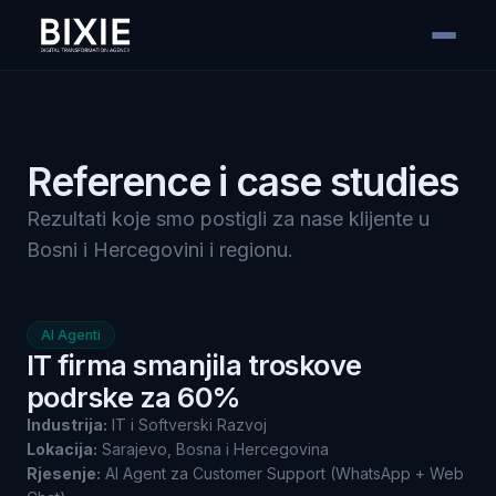
Reference i case studies
Rezultati koje smo postigli za nase klijente u
Bosni i Hercegovini i regionu.
AI Agenti
IT firma smanjila troskove
podrske za 60%
Industrija:
IT i Softverski Razvoj
Lokacija:
Sarajevo, Bosna i Hercegovina
Rjesenje:
AI Agent za Customer Support (WhatsApp + Web