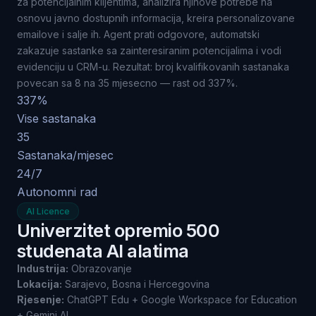
za potencijalnim klijentima, analizira njihove potrebe na
osnovu javno dostupnih informacija, kreira personalizovane
emailove i salje ih. Agent prati odgovore, automatski
zakazuje sastanke sa zainteresiranim potencijalima i vodi
evidenciju u CRM-u. Rezultat: broj kvalifikovanih sastanaka
povecan sa 8 na 35 mjesecno — rast od 337%.
337%
Vise sastanaka
35
Sastanaka/mjesec
24/7
Autonomni rad
AI Licence
Univerzitet opremio 500
studenata AI alatima
Industrija:
Obrazovanje
Lokacija:
Sarajevo, Bosna i Hercegovina
Rjesenje:
ChatGPT Edu + Google Workspace for Education
+ Gemini AI