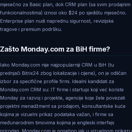
mjesečno za Basic plan, dok CRM plan (sa svim prodajnim
funkcionalnostima) iznosi oko $24 po sjedištu mjesečno.
Enterprise plan nudi naprednu sigurnost, revizijske
tragove i premium podršku.
Zašto Monday.com za BiH firme?
Iako Monday.com nije najpopularniji CRM u BiH (tu
prednjači Bitrix24 zbog lokalizacije i cijene), on je odličan
izbor za specifične profile firmi. Idealni kandidati za
Monday.com CRM su: IT firme i startupi koji već koriste
Monday za razvoj i projekte, agencije koje žele povezati
projektni menadžment sa prodajom, konsultantske kuće
kojima je vizuelni prikaz podataka važan, i firme sa
međunarodnim timovima kojima je engleski interfejs
prirodan. Monday.com je posebno jak u vizuelnom prikazu