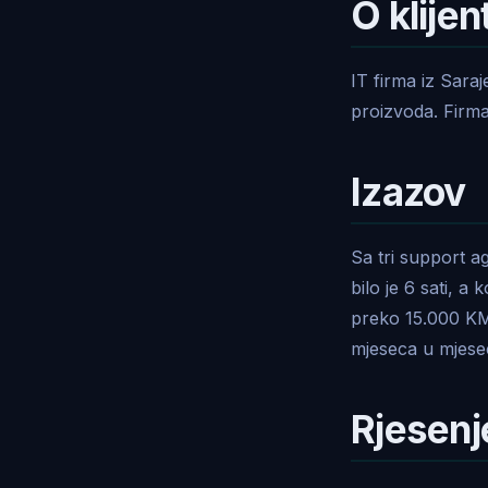
O klijen
IT firma iz Sara
proizvoda. Firma
Izazov
Sa tri support a
bilo je 6 sati, a
preko 15.000 KM 
mjeseca u mjese
Rjesenj