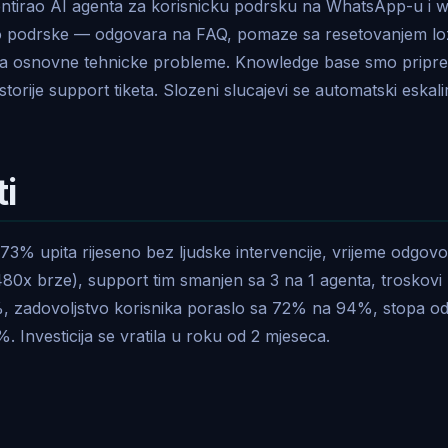
entirao AI agenta za korisnicku podrsku na WhatsApp-u i 
o podrske — odgovara na FAQ, pomaze sa resetovanjem lozi
va osnovne tehnicke probleme. Knowledge base smo priprem
storije support tiketa. Slozeni slucajevi se automatski eskali
ti
3% upita rijeseno bez ljudske intervencije, vrijeme odgovor
80x brze), support tim smanjen sa 3 na 1 agenta, troskovi
, zadovoljstvo korisnika poraslo sa 72% na 94%, stopa od
 Investicija se vratila u roku od 2 mjeseca.