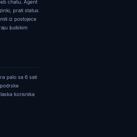
web chatu. Agent
nki, prati status
ili iz postojece
raju ljudskim
a palo sa 6 sati
 podrske
laska korisnika