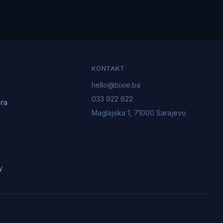
KONTAKT
hello@bixie.ba
033 922 622
era
Maglajska 1, 71000 Sarajevo
y