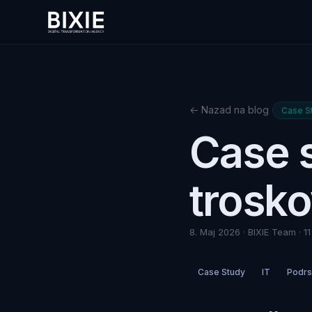
← Nazad na blog
Case S
Case s
trosk
8. Maj 2026 · BIXIE Team · 11
Case Study
IT
Podrs