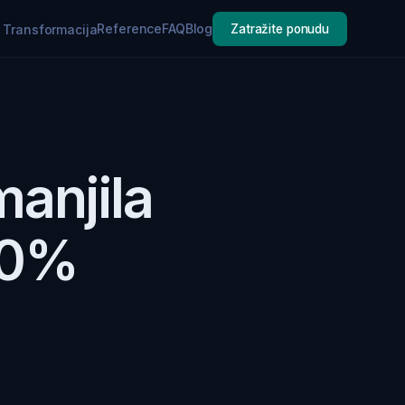
Reference
FAQ
Blog
a Transformacija
Zatražite ponudu
manjila
60%