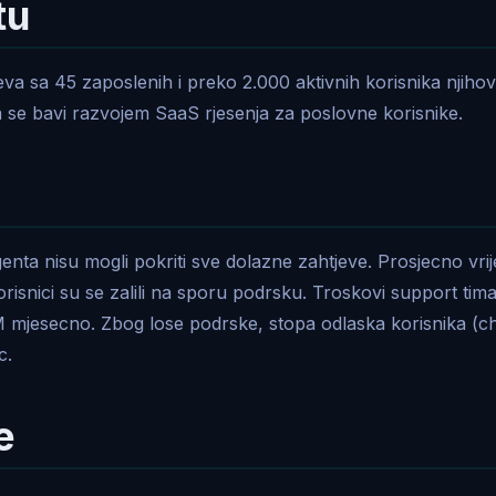
tu
jeva sa 45 zaposlenih i preko 2.000 aktivnih korisnika njiho
 se bavi razvojem SaaS rjesenja za poslovne korisnike.
genta nisu mogli pokriti sve dolazne zahtjeve. Prosjecno vr
 korisnici su se zalili na sporu podrsku. Troskovi support tima
mjesecno. Zbog lose podrske, stopa odlaska korisnika (chu
c.
e