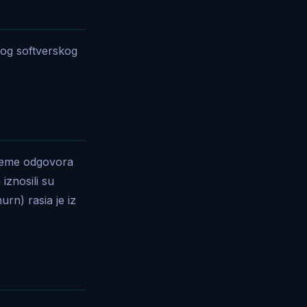
vog softverskog
ijeme odgovora
 iznosili su
rn) rasia je iz