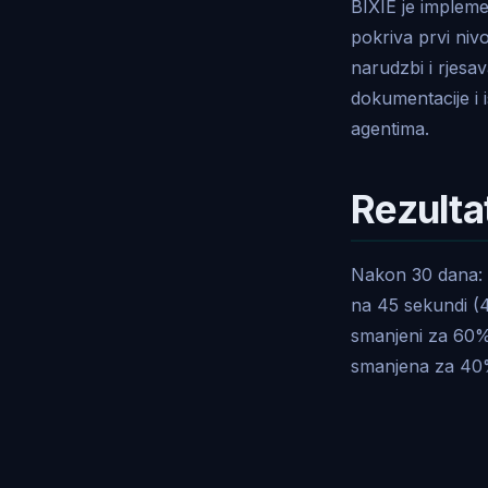
BIXIE je implem
pokriva prvi niv
narudzbi i rjesa
dokumentacije i i
agentima.
Rezulta
Nakon 30 dana: 7
na 45 sekundi (4
smanjeni za 60%
smanjena za 40%.