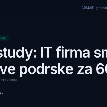
CRM
AI
Digitaln
tudy
tudy: IT firma s
ove podrske za 
 min citanja
ka