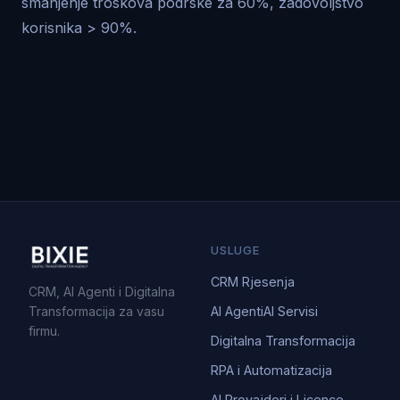
smanjenje troskova podrske za 60%, zadovoljstvo
korisnika > 90%.
USLUGE
CRM Rjesenja
CRM, AI Agenti i Digitalna
Transformacija za vasu
AI Agenti
AI Servisi
firmu.
Digitalna Transformacija
RPA i Automatizacija
AI Provajderi i Licence