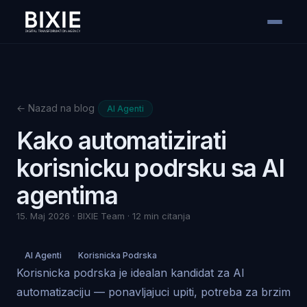
← Nazad na blog
AI Agenti
Kako automatizirati
korisnicku podrsku sa AI
agentima
15. Maj 2026 · BIXIE Team · 12 min citanja
AI Agenti
Korisnicka Podrska
Korisnicka podrska je idealan kandidat za AI
automatizaciju — ponavljajuci upiti, potreba za brzim