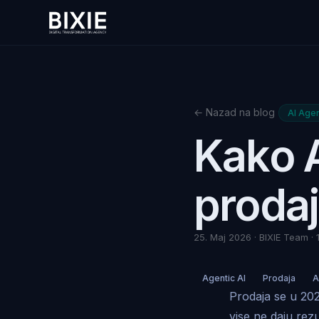
← Nazad na blog
AI Agen
Kako A
proda
25. Maj 2026 · BIXIE Team · 
Agentic AI
Prodaja
A
Prodaja se u 2026
vise ne daju rez