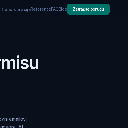
Reference
FAQ
Blog
a Transformacija
Zatražite ponudu
rmisu
ovni emailovi
dgovore. AI