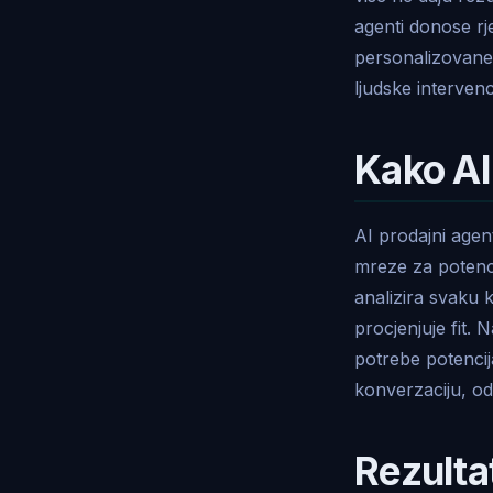
agenti donose rje
personalizovane
ljudske intervenci
Kako AI
AI prodajni agen
mreze za potenci
analizira svaku k
procjenjuje fit.
potrebe potencija
konverzaciju, od
Rezulta