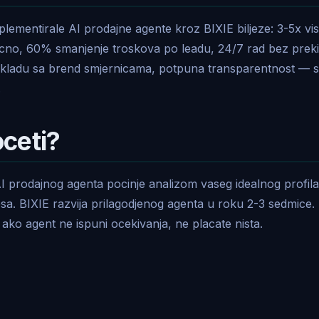
plementirale AI prodajne agente kroz BIXIE biljeze: 3-5x vis
cno, 60% smanjenje troskova po leadu, 24/7 rad bez preki
skladu sa brend smjernicama, potpuna transparentnost — s
.
ceti?
I prodajnog agenta pocinje analizom vaseg idealnog profila
a. BIXIE razvija prilagodjenog agenta u roku 2-3 sedmice. 
ako agent ne ispuni ocekivanja, ne placate nista.