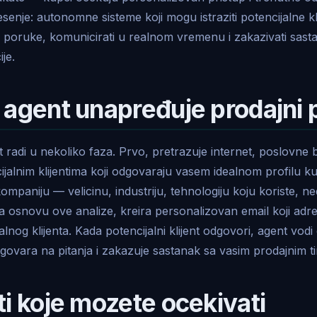
senje: autonomne sisteme koji mogu istraziti potencijalne kli
 poruke, komunicirati u realnom vremenu i zakazivati sas
je.
 agent unapređuje prodajni
t radi u nekoliko faza. Prvo, pretrazuje internet, poslovne 
jalnim klijentima koji odgovaraju vasem idealnom profilu k
ompaniju — velicinu, industriju, tehnologiju koju koriste, ne
 Na osnovu ove analize, kreira personalizovan email koji adre
lnog klijenta. Kada potencijalni klijent odgovori, agent vodi 
govara na pitanja i zakazuje sastanak sa vasim prodajnim 
ti koje mozete ocekivati