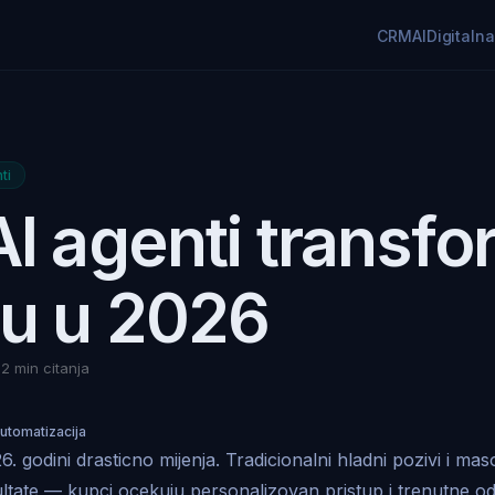
CRM
AI
Digitaln
ti
I agenti transfo
ju u 2026
12 min citanja
utomatizacija
. godini drasticno mijenja. Tradicionalni hladni pozivi i mas
ultate — kupci ocekuju personalizovan pristup i trenutne o