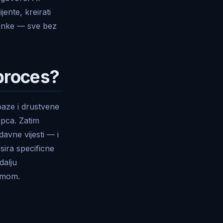
jente, kreirati
tanke — sve bez
 proces?
baze i drustvene
upca. Zatim
davne vijesti — i
sira specificne
dalju
timom.