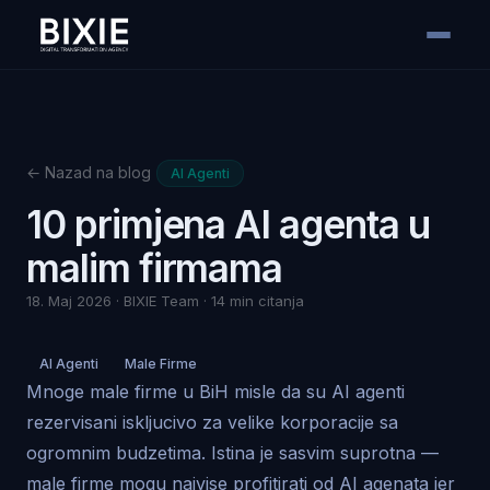
← Nazad na blog
AI Agenti
10 primjena AI agenta u
malim firmama
18. Maj 2026 · BIXIE Team · 14 min citanja
AI Agenti
Male Firme
Mnoge male firme u BiH misle da su AI agenti
rezervisani iskljucivo za velike korporacije sa
ogromnim budzetima. Istina je sasvim suprotna —
male firme mogu najvise profitirati od AI agenata jer